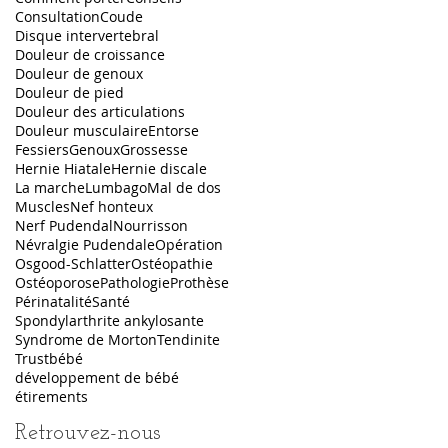
Consultation
Coude
Disque intervertebral
Douleur de croissance
Douleur de genoux
Douleur de pied
Douleur des articulations
Douleur musculaire
Entorse
Fessiers
Genoux
Grossesse
Hernie Hiatale
Hernie discale
La marche
Lumbago
Mal de dos
Muscles
Nef honteux
Nerf Pudendal
Nourrisson
Névralgie Pudendale
Opération
Osgood-Schlatter
Ostéopathie
Ostéoporose
Pathologie
Prothèse
Périnatalité
Santé
Spondylarthrite ankylosante
Syndrome de Morton
Tendinite
Trust
bébé
développement de bébé
étirements
Retrouvez-nous