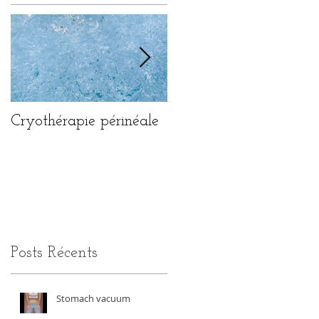
Cryothérapie périnéale
Le diaphragme
thoraco-abdominal
Posts Récents
Stomach vacuum