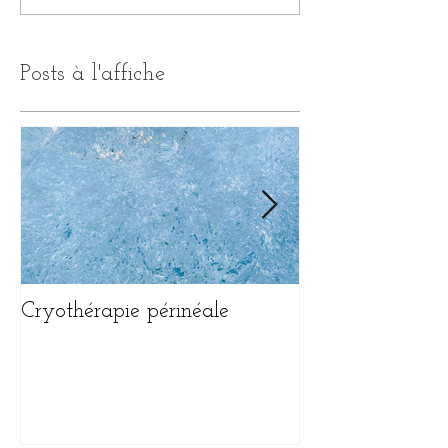
Posts à l'affiche
Cryothérapie périnéale
Le diaphragme 
abdominal